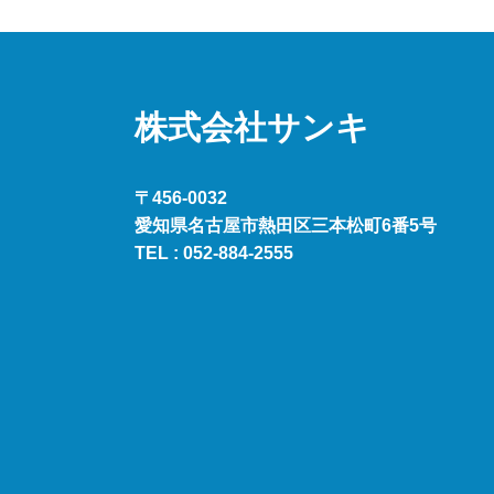
ジ
ネ
ー
株式会社サンキ
シ
〒456-0032
ョ
愛知県名古屋市熱田区三本松町6番5号
ン
TEL :
052-884-2555