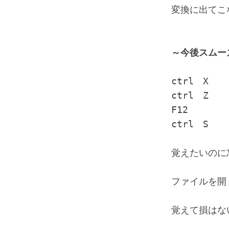
変換に出てこ
～今後スムー
ctrl　X　
ctrl　Z　
F12　　　　
ctrl　S　
覚えたいのに
ファイルを開
覚えて損はな