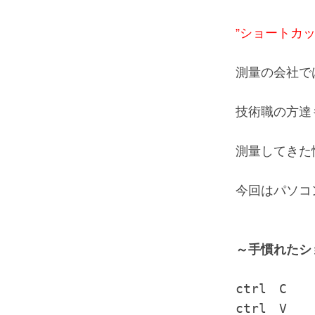
”ショートカッ
測量の会社で
技術職の方達
測量してきた
今回はパソコ
～手慣れたシ
ctrl　C　　
ctrl　V　