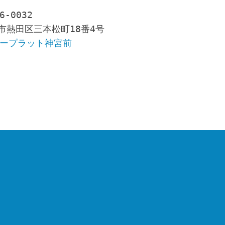
-0032 　

熱田区三本松町18番4号 

ープラット神宮前